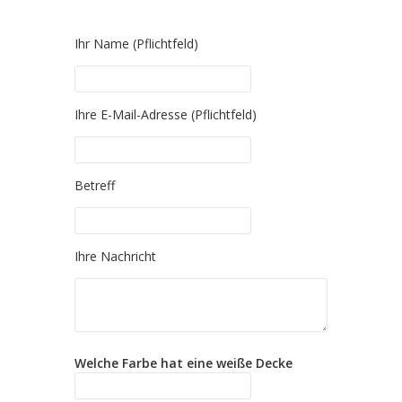
Ihr Name (Pflichtfeld)
Please leave this field empty.
Ihre E-Mail-Adresse (Pflichtfeld)
Please leave this field empty.
Betreff
Please leave this field empty.
Ihre Nachricht
Welche Farbe hat eine weiße Decke