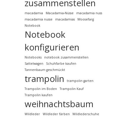
zusammenstellen
macadamia
Macadamia-Nüsse
macadamia nuss
macadamia nusse
macadamias
Moosefarg
Notebook
Notebook
konfigurieren
Notebooks
notebook zusammenstellen
Sattelwagen
Schuhfarbe kaufen
Tannenbaum geschmückt
trampolin
trampolin garten
Trampolin im Boden
Trampolin Kauf
Trampolin kaufen
weihnachtsbaum
Wildleder
Wildleder färben
Wildlederschuhe