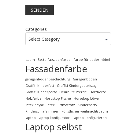
Categories
Select Category
baum
Beste Fassadenfarbe
Farbe für Ledermöbel
Fassadenfarbe
garagenbodenbeschichtung
Garagenböden
Graffiti Kinderfest
Graffiti Kindergeburtstag
Graffiti Kinderparty
Heuraufe Pferde
Holzbeize
Holzfarbe
Horoskop Fische
Horoskop Löwe
Intex Kayak
Intex Luftmatratz
Kinderparty
Kinderschlafzimmer
künstlicher weihnachtsbaum
laptop
laptop konfigurator
Laptop konfigurieren
Laptop selbst