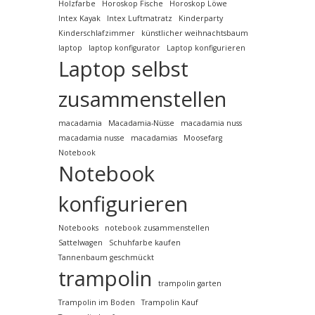
Holzfarbe
Horoskop Fische
Horoskop Löwe
Intex Kayak
Intex Luftmatratz
Kinderparty
Kinderschlafzimmer
künstlicher weihnachtsbaum
laptop
laptop konfigurator
Laptop konfigurieren
Laptop selbst
zusammenstellen
macadamia
Macadamia-Nüsse
macadamia nuss
macadamia nusse
macadamias
Moosefarg
Notebook
Notebook
konfigurieren
Notebooks
notebook zusammenstellen
Sattelwagen
Schuhfarbe kaufen
Tannenbaum geschmückt
trampolin
trampolin garten
Trampolin im Boden
Trampolin Kauf