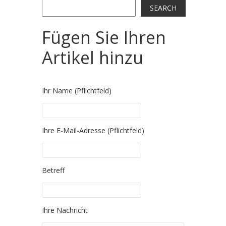
Search
SEARCH
Fügen Sie Ihren
Artikel hinzu
Ihr Name (Pflichtfeld)
Please leave this field empty.
Ihre E-Mail-Adresse (Pflichtfeld)
Please leave this field empty.
Betreff
Please leave this field empty.
Ihre Nachricht