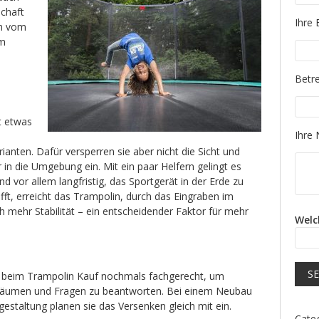
schaft
Please
Ihre 
um vom
im
Please
Betre
t etwas
Please
Ihre 
ianten. Dafür versperren sie aber nicht die Sicht und
r in die Umgebung ein. Mit ein paar Helfern gelingt es
d vor allem langfristig, das Sportgerät in der Erde zu
ft, erreicht das Trampolin, durch das Eingraben im
 mehr Stabilität – ein entscheidender Faktor für mehr
Welc
u beim Trampolin Kauf nochmals fachgerecht, um
uräumen und Fragen zu beantworten. Bei einem Neubau
estaltung planen sie das Versenken gleich mit ein.
Cate