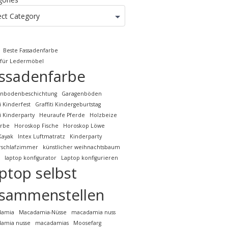
ect Category
Beste Fassadenfarbe
 für Ledermöbel
ssadenfarbe
enbodenbeschichtung
Garagenböden
ti Kinderfest
Graffiti Kindergeburtstag
ti Kinderparty
Heuraufe Pferde
Holzbeize
arbe
Horoskop Fische
Horoskop Löwe
Kayak
Intex Luftmatratz
Kinderparty
rschlafzimmer
künstlicher weihnachtsbaum
laptop konfigurator
Laptop konfigurieren
ptop selbst
sammenstellen
damia
Macadamia-Nüsse
macadamia nuss
amia nusse
macadamias
Moosefarg