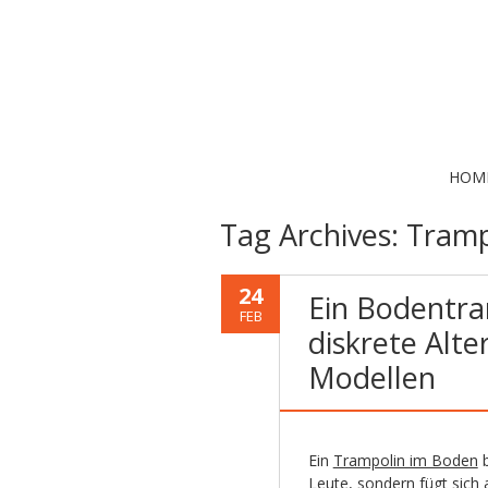
HOM
Tag Archives:
Tramp
24
Ein Bodentra
FEB
diskrete Alt
Modellen
Ein
Trampolin im Boden
b
Leute,
sondern fügt sich 