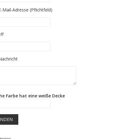
 leave this field empty.
E-Mail-Adresse (Pflichtfeld)
 leave this field empty.
ff
 leave this field empty.
Nachricht
he Farbe hat eine weiße Decke
gories