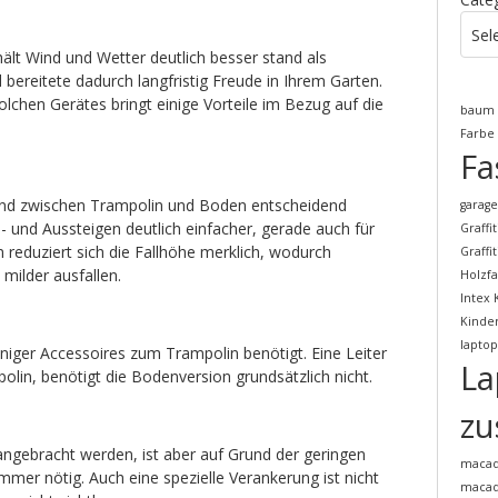
Sel
ält Wind und Wetter deutlich besser stand als
 bereitete dadurch langfristig Freude in Ihrem Garten.
lchen Gerätes bringt einige Vorteile im Bezug auf die
baum
Farbe
Fa
and zwischen Trampolin und Boden entscheidend
garag
in- und Aussteigen deutlich einfacher, gerade auch für
Graffi
 reduziert sich die Fallhöhe merklich, wodurch
Graffi
 milder ausfallen.
Holzf
Intex 
Kinde
laptop
ger Accessoires zum Trampolin benötigt. Eine Leiter
La
olin, benötigt die Bodenversion grundsätzlich nicht.
zu
angebracht werden, ist aber auf Grund der geringen
maca
mmer nötig. Auch eine spezielle Verankerung ist nicht
macad