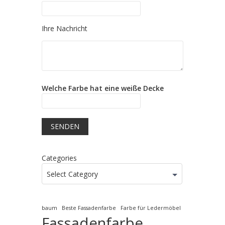
Please leave this field empty.
Ihre Nachricht
Welche Farbe hat eine weiße Decke
Categories
Select Category
baum
Beste Fassadenfarbe
Farbe für Ledermöbel
Fassadenfarbe