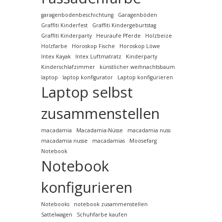
garagenbodenbeschichtung
Garagenböden
Graffiti Kinderfest
Graffiti Kindergeburtstag
Graffiti Kinderparty
Heuraufe Pferde
Holzbeize
Holzfarbe
Horoskop Fische
Horoskop Löwe
Intex Kayak
Intex Luftmatratz
Kinderparty
Kinderschlafzimmer
künstlicher weihnachtsbaum
laptop
laptop konfigurator
Laptop konfigurieren
Laptop selbst
zusammenstellen
macadamia
Macadamia-Nüsse
macadamia nuss
macadamia nusse
macadamias
Moosefarg
Notebook
Notebook
konfigurieren
Notebooks
notebook zusammenstellen
Sattelwagen
Schuhfarbe kaufen