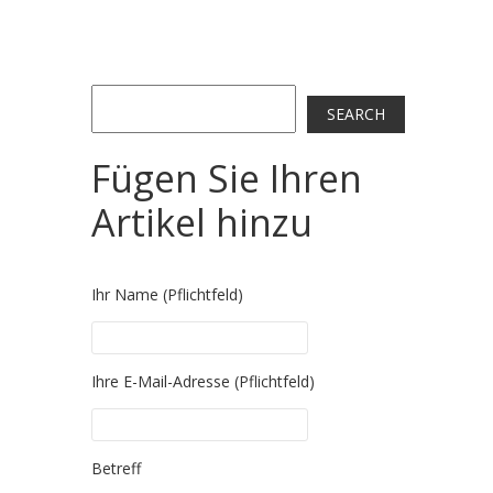
Post navigation
Search
SEARCH
Fügen Sie Ihren
Artikel hinzu
Ihr Name (Pflichtfeld)
Please leave this field empty.
Ihre E-Mail-Adresse (Pflichtfeld)
Please leave this field empty.
Betreff