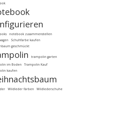
ook
otebook
nfigurieren
ooks
notebook zusammenstellen
lwagen
Schuhfarbe kaufen
nbaum geschmückt
ampolin
trampolin garten
olin im Boden
Trampolin Kauf
olin kaufen
ihnachtsbaum
eder
Wildleder färben
Wildlederschuhe