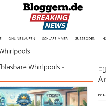
E
ONLINE KAUFEN
SCHLAFZIMMER
GUSSBÖDEN
H
Whirlpools
Sear
fblasbare Whirlpools –
Fü
Ar
Ihr N