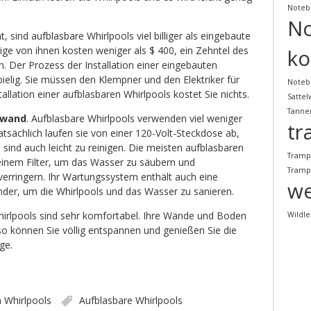
Noteb
N
t, sind aufblasbare Whirlpools viel billiger als eingebaute
inige von ihnen kosten weniger als $ 400, ein Zehntel des
ko
n. Der Prozess der Installation einer eingebauten
pielig. Sie müssen den Klempner und den Elektriker für
Noteb
allation einer aufblasbaren Whirlpools kostet Sie nichts.
Satte
Tanne
fwand
. Aufblasbare Whirlpools verwenden viel weniger
tr
atsächlich laufen sie von einer 120-Volt-Steckdose ab,
 sind auch leicht zu reinigen. Die meisten aufblasbaren
Tramp
inem Filter, um das Wasser zu säubern und
Tramp
verringern. Ihr Wartungssystem enthält auch eine
we
er, um die Whirlpools und das Wasser zu sanieren.
irlpools sind sehr komfortabel. Ihre Wände und Boden
Wildl
o können Sie völlig entspannen und genießen Sie die
ge.
n
Whirlpools
Aufblasbare Whirlpools