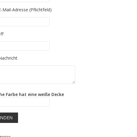
 leave this field empty.
E-Mail-Adresse (Pflichtfeld)
 leave this field empty.
ff
 leave this field empty.
Nachricht
he Farbe hat eine weiße Decke
gories