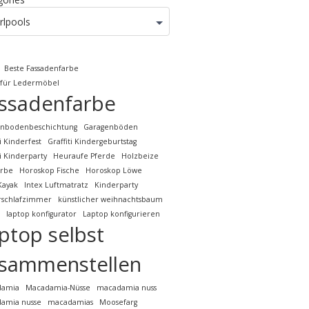
rlpools
Beste Fassadenfarbe
 für Ledermöbel
ssadenfarbe
enbodenbeschichtung
Garagenböden
ti Kinderfest
Graffiti Kindergeburtstag
ti Kinderparty
Heuraufe Pferde
Holzbeize
arbe
Horoskop Fische
Horoskop Löwe
Kayak
Intex Luftmatratz
Kinderparty
rschlafzimmer
künstlicher weihnachtsbaum
laptop konfigurator
Laptop konfigurieren
ptop selbst
sammenstellen
damia
Macadamia-Nüsse
macadamia nuss
amia nusse
macadamias
Moosefarg