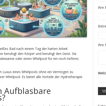
Please
Ihre 
Please
Betre
Please
Ihre 
heißes Bad nach einem Tag der harten Arbeit
r beruhigt den Körper und beruhigt den Geist. Sie
dewanne oder einen Whirlpool für ein noch tieferes
n Luxus eines Whirlpools ohne ein Vermögen zu
Welc
r Whirlpool. Es bietet alle Vorteile der Hydrotherapie
n Aufblasbare
s?
Cate