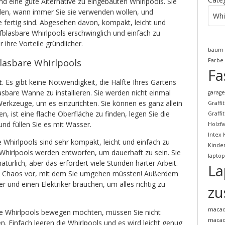
nd eine gute Alternative zu eingebauten Whirlpools. Sie
en, wann immer Sie sie verwenden wollen, und
Whi
e fertig sind. Abgesehen davon, kompakt, leicht und
ufblasbare Whirlpools erschwinglich und einfach zu
r ihre Vorteile gründlicher.
baum
Farbe
blasbare Whirlpools
Fa
t
. Es gibt keine Notwendigkeit, die Hälfte Ihres Gartens
sbare Wanne zu installieren. Sie werden nicht einmal
garag
Werkzeuge, um es einzurichten. Sie können es ganz allein
Graffi
en, ist eine flache Oberfläche zu finden, legen Sie die
Graffi
d füllen Sie es mit Wasser.
Holzf
Intex 
e Whirlpools sind sehr kompakt, leicht und einfach zu
Kinde
 Whirlpools werden entworfen, um dauerhaft zu sein. Sie
laptop
ürlich, aber das erfordert viele Stunden harter Arbeit.
La
nze Chaos vor, mit dem Sie umgehen müssten! Außerdem
 und einen Elektriker brauchen, um alles richtig zu
zu
maca
re Whirlpools bewegen möchten, müssen Sie nicht
macad
n. Einfach leeren die Whirlpools und es wird leicht genug