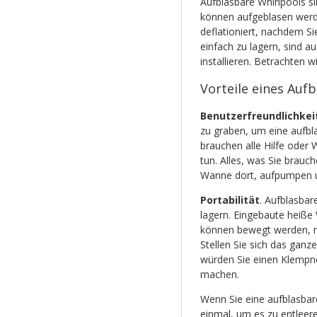
Aufblasbare Whirlpools si
können aufgeblasen werd
deflationiert, nachdem Si
einfach zu lagern, sind a
installieren. Betrachten wi
Vorteile eines Auf
Benutzerfreundlichkei
zu graben, um eine aufbla
brauchen alle Hilfe oder 
tun. Alles, was Sie brauch
Wanne dort, aufpumpen un
Portabilität
. Aufblasbar
lagern. Eingebaute heiße
können bewegt werden, nat
Stellen Sie sich das ga
würden Sie einen Klempner
machen.
Wenn Sie eine aufblasba
einmal, um es zu entleere