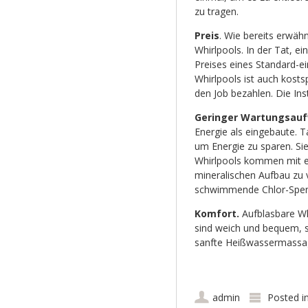
zu tragen.
Preis
. Wie bereits erwähn
Whirlpools. In der Tat, e
Preises eines Standard-ei
Whirlpools ist auch kosts
den Job bezahlen. Die Inst
Geringer Wartungsau
Energie als eingebaute. T
um Energie zu sparen. Sie
Whirlpools kommen mit e
mineralischen Aufbau zu 
schwimmende Chlor-Spend
Komfort.
Aufblasbare Wh
sind weich und bequem, s
sanfte Heißwassermassa
admin
Posted i