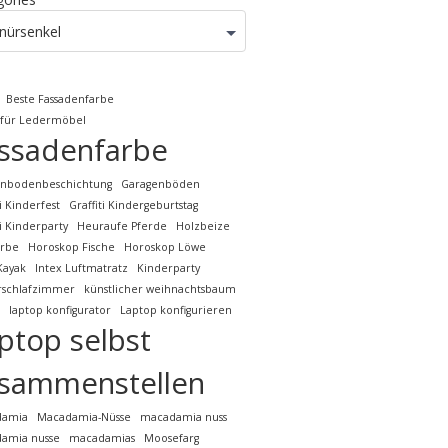
nürsenkel
Beste Fassadenfarbe
 für Ledermöbel
ssadenfarbe
enbodenbeschichtung
Garagenböden
ti Kinderfest
Graffiti Kindergeburtstag
ti Kinderparty
Heuraufe Pferde
Holzbeize
arbe
Horoskop Fische
Horoskop Löwe
Kayak
Intex Luftmatratz
Kinderparty
rschlafzimmer
künstlicher weihnachtsbaum
laptop konfigurator
Laptop konfigurieren
ptop selbst
sammenstellen
damia
Macadamia-Nüsse
macadamia nuss
amia nusse
macadamias
Moosefarg