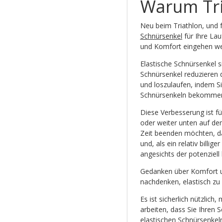
Warum Tri
Neu beim Triathlon, und fr
Schnürsenkel
für Ihre La
und Komfort eingehen w
Elastische Schnürsenkel si
Schnürsenkel reduzieren d
und loszulaufen, indem Si
Schnürsenkeln bekommen 
Diese Verbesserung ist fü
oder weiter unten auf de
Zeit beenden möchten, da
und, als ein relativ billig
angesichts der potenziell
Gedanken über Komfort un
nachdenken, elastisch zu
Es ist sicherlich nützlich
arbeiten, dass Sie Ihren 
elastischen Schnürsenkeln 