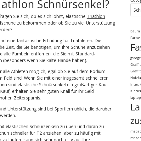
athlon Schnürsenkel?
Sch
agen Sie sich, ob es sich lohnt, elastische
Triathlon
ufschuhe zu bekommen oder ob Sie zu viel Unterstützung
erden?
baum
Farbe
nd eine fantastische Erfindung für Triathleten. Die
Fa
ie Zeit, die Sie benötigen, um Ihre Schuhe anzuziehen
e alle Fumbeln entfernen, die Sie mit Standard-
garag
(besonders wenn Sie kalte Hände haben).
Graffi
r alle Athleten möglich, egal ob Sie auf dem Podium
Graffi
m Feld sind. Wenn Sie mit einer insgesamt schnelleren
Holzf
nn sind elastische Schnürsenkel ein großartiger Kauf
Intex 
er Kauf, erhalten Sie sehr guten Knall für Ihr Geld
Kinde
 hohen Zeitersparnis.
laptop
La
d Unterstützung sind bei Sportlern üblich, die darüber
 werden.
zu
, mit elastischen Schnürsenkeln zu üben und daran zu
maca
Schuh schneller für T2 anziehen, aber zu häufig mit
macad
zu laufen, kann sich sehr nachteilig auf Ihre