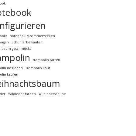
ook
otebook
nfigurieren
ooks
notebook zusammenstellen
lwagen
Schuhfarbe kaufen
nbaum geschmückt
ampolin
trampolin garten
olin im Boden
Trampolin Kauf
olin kaufen
ihnachtsbaum
eder
Wildleder färben
Wildlederschuhe