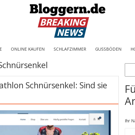
E
ONLINE KAUFEN
SCHLAFZIMMER
GUSSBÖDEN
H
Schnürsenkel
Sear
iathlon Schnürsenkel: Sind sie
Fü
Ar
Ihr N