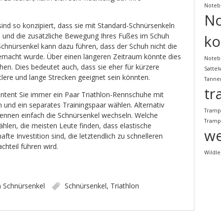
Noteb
N
ind so konzipiert, dass sie mit Standard-Schnürsenkeln
 und die zusätzliche Bewegung Ihres Fußes im Schuh
ko
Schnürsenkel kann dazu führen, dass der Schuh nicht die
gemacht wurde. Über einen längeren Zeitraum könnte dies
Noteb
öhen. Dies bedeutet auch, dass sie eher für kürzere
Satte
tlere und lange Strecken geeignet sein könnten.
Tanne
tr
tent Sie immer ein Paar Triathlon-Rennschuhe mit
 und ein separates Trainingspaar wählen. Alternativ
Tramp
ennen einfach die Schnürsenkel wechseln. Welche
Tramp
hlen, die meisten Leute finden, dass elastische
we
afte Investition sind, die letztendlich zu schnelleren
hteil führen wird.
Wildl
n
Schnürsenkel
Schnürsenkel
,
Triathlon