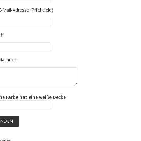
 leave this field empty.
E-Mail-Adresse (Pflichtfeld)
 leave this field empty.
ff
 leave this field empty.
Nachricht
he Farbe hat eine weiße Decke
gories