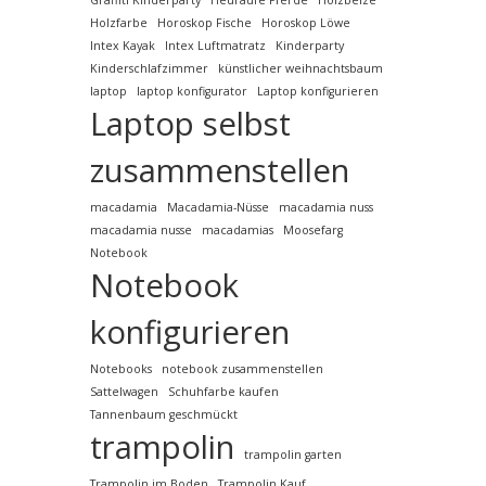
Graffiti Kinderparty
Heuraufe Pferde
Holzbeize
Holzfarbe
Horoskop Fische
Horoskop Löwe
Intex Kayak
Intex Luftmatratz
Kinderparty
Kinderschlafzimmer
künstlicher weihnachtsbaum
laptop
laptop konfigurator
Laptop konfigurieren
Laptop selbst
zusammenstellen
macadamia
Macadamia-Nüsse
macadamia nuss
macadamia nusse
macadamias
Moosefarg
Notebook
Notebook
konfigurieren
Notebooks
notebook zusammenstellen
Sattelwagen
Schuhfarbe kaufen
Tannenbaum geschmückt
trampolin
trampolin garten
Trampolin im Boden
Trampolin Kauf