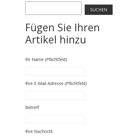
Search
SUCHEN
Fügen Sie Ihren
Artikel hinzu
Ihr Name (Pflichtfeld)
Ihre E-Mail-Adresse (Pflichtfeld)
Please leave this field empty.
Betreff
Please leave this field empty.
Ihre Nachricht
Please leave this field empty.